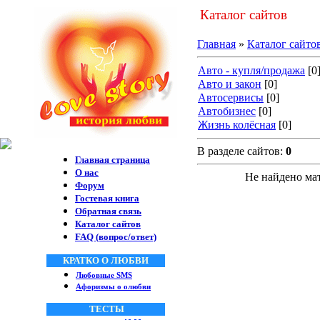
Каталог сайтов
Главная
»
Каталог сайто
Авто - купля/продажа
[0
Авто и закон
[0]
Автосервисы
[0]
Автобизнес
[0]
Жизнь колёсная
[0]
В разделе сайтов:
0
Главная страница
О нас
Не найдено ма
Форум
Гостевая книга
Обратная связь
Каталог сайтов
FAQ (вопрос/ответ)
КРАТКО О ЛЮБВИ
Любовные SMS
Афоризмы о олюбви
ТЕСТЫ