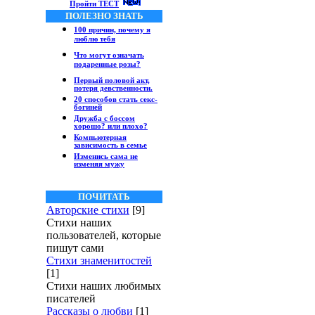
Пройти ТЕСТ
ПОЛЕЗНО ЗНАТЬ
100 причин, почему я
люблю тебя
Что могут означать
подаренные розы?
Первый половой акт,
потеря девственности.
20 способов стать секс-
богиней
Дружба с боссом
хорошо? или плохо?
Компьютерная
зависимость в семье
Изменись сама не
изменяя мужу
ПОЧИТАТЬ
Авторские стихи
[9]
Стихи наших
пользователей, которые
пишут сами
Стихи знаменитостей
[1]
Стихи наших любимых
писателей
Рассказы о любви
[1]