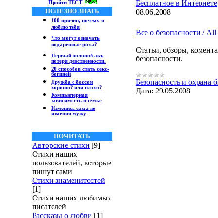
Бесплатное в Интернете
Пройти ТЕСТ
ПОЛЕЗНО ЗНАТЬ
08.06.2008
100 причин, почему я
люблю тебя
Все о безопасности / All 
Что могут означать
подаренные розы?
Статьи, обзоры, комент
Первый половой акт,
безопасности.
потеря девственности.
20 способов стать секс-
богиней
Безопасность и охрана б
Дружба с боссом
хорошо? или плохо?
Дата:
29.05.2008
Компьютерная
зависимость в семье
Изменись сама не
изменяя мужу
ПОЧИТАТЬ
Авторские стихи
[9]
Стихи наших
пользователей, которые
пишут сами
Стихи знаменитостей
[1]
Стихи наших любимых
писателей
Рассказы о любви
[1]