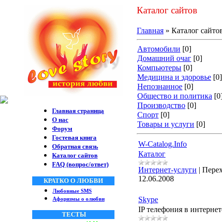
Каталог сайтов
Главная
» Каталог сайтов
Автомобили
[0]
Домашний очаг
[0]
Компьютеры
[0]
Медицина и здоровье
[0]
Непознанное
[0]
Общество и политика
[0
Производство
[0]
Главная страница
Спорт
[0]
О нас
Товары и услуги
[0]
Форум
Гостевая книга
W-Catalog.Info
Обратная связь
Каталог
Каталог сайтов
FAQ (вопрос/ответ)
Интернет-услуги
|
Перех
12.06.2008
КРАТКО О ЛЮБВИ
Любовные SMS
Skype
Афоризмы о олюбви
IP телефония в интерне
ТЕСТЫ