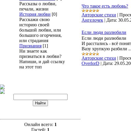
Рассказы о любви,
Что такое есть любовь?
печали, жизни
История любви
[0]
Авторские стихи
|
Просм
Расскажи свою
Ангелочек
|
Дата:
30.05.
историю своей
большой любви, или
Если люди разлюбили
большого огорчения,
Если люди разлюбили
или страдания
И расстались - всё понят
Признания
[1]
Вазу хрупкую разбили ...
Ни знаете как
признаться в любви?
Авторские стихи
|
Просм
Напиши, и дай ссылку
OverlorD
|
Дата:
29.05.2
на этот топ
Онлайн всего:
1
Гостей:
1