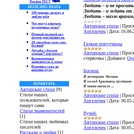
Пройти ТЕСТ
Любить – и не просить
ПОЛЕЗНО ЗНАТЬ
Любить – и ждать от 
100 причин, почему я
Любить – назло врагам,
люблю тебя
Что могут означать
Авторские стихи
|
Просм
подаренные розы?
Ангелочек
|
Дата:
16.06.
Первый половой акт,
потеря девственности.
20 способов стать секс-
Гадкие попутчицы
богиней
Дружба с боссом
Авторские стихи
|
Просм
хорошо? или плохо?
стервочка
|
Добавил:
Ove
Компьютерная
зависимость в семье
Изменись сама не
изменяя мужу
Богиня.
Я женщина -богиня
Я холод Арктики, пустыня
ПОЧИТАТЬ
Я мать-начало ...
Авторские стихи
[9]
Стихи наших
Авторские стихи
|
Просм
пользователей, которые
Ангелочек
|
Дата:
30.05.
пишут сами
Стихи знаменитостей
Ручей.
[1]
Стихи наших любимых
Авторские стихи
|
Просм
писателей
Ангелочек
|
Дата:
30.05.
Рассказы о любви
[1]