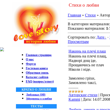
Стихи о любви
Главная
»
Стихи
» Автор
В категории материалов
Показано материалов:
1-
Сортировать по:
Дате
·
Просмотрам
Накинь на плечі плащ
Главная страница
Накинь на плечі плащ,
О нас
Надворі дощ іде,
Форум
Прощаючись не плач
Гостевая книга
Ніколи і ніде.
Обратная связь
Каталог сайтов
Замолено гріхи,
FAQ (вопрос/ответ)
Замовлено таксі,
..........
КРАТКО О ЛЮБВИ
Авторские стихи
|
Просм
Любовные SMS
Афоризмы о олюбви
Kammi
|
Дата:
14.07.200
ТЕСТЫ
Любить, ценить и прост