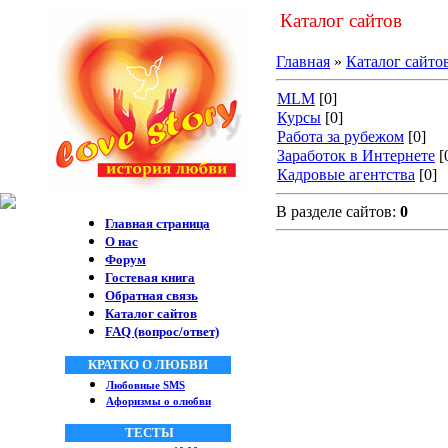
Каталог сайтов
Главная
»
Каталог сайто
MLM
[0]
Курсы
[0]
Работа за рубежом
[0]
Заработок в Интернете
[
Кадровые агентства
[0]
В разделе сайтов:
0
Главная страница
О нас
Форум
Гостевая книга
Обратная связь
Каталог сайтов
FAQ (вопрос/ответ)
КРАТКО О ЛЮБВИ
Любовные SMS
Афоризмы о олюбви
ТЕСТЫ