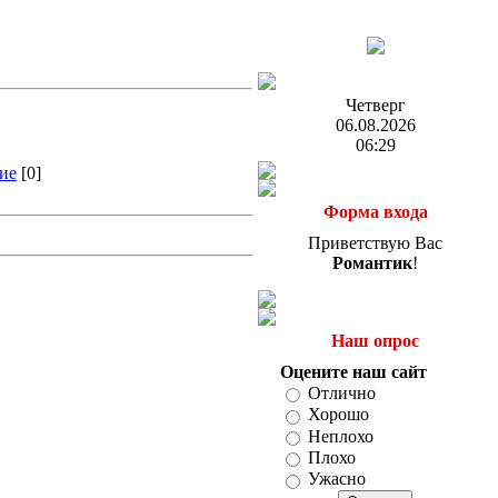
Четверг
06.08.2026
06:29
ие
[0]
Форма входа
Приветствую Вас
Романтик
!
Наш опрос
Оцените наш сайт
Отлично
Хорошо
Неплохо
Плохо
Ужасно