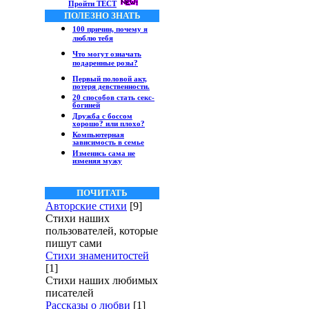
Пройти ТЕСТ
ПОЛЕЗНО ЗНАТЬ
100 причин, почему я
люблю тебя
Что могут означать
подаренные розы?
Первый половой акт,
потеря девственности.
20 способов стать секс-
богиней
Дружба с боссом
хорошо? или плохо?
Компьютерная
зависимость в семье
Изменись сама не
изменяя мужу
ПОЧИТАТЬ
Авторские стихи
[9]
Стихи наших
пользователей, которые
пишут сами
Стихи знаменитостей
[1]
Стихи наших любимых
писателей
Рассказы о любви
[1]