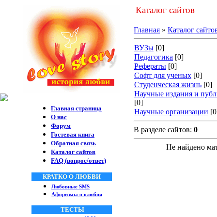
Каталог сайтов
Главная
»
Каталог сайто
ВУЗы
[0]
Педагогика
[0]
Рефераты
[0]
Софт для ученых
[0]
Студенческая жизнь
[0]
Научные издания и пуб
[0]
Главная страница
Научные организации
[0
О нас
Форум
В разделе сайтов:
0
Гостевая книга
Обратная связь
Не найдено ма
Каталог сайтов
FAQ (вопрос/ответ)
КРАТКО О ЛЮБВИ
Любовные SMS
Афоризмы о олюбви
ТЕСТЫ