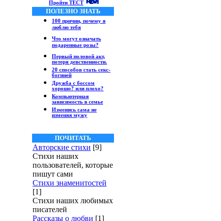
Пройти ТЕСТ
ПОЛЕЗНО ЗНАТЬ
100 причин, почему я
люблю тебя
Что могут означать
подаренные розы?
Первый половой акт,
потеря девственности.
20 способов стать секс-
богиней
Дружба с боссом
хорошо? или плохо?
Компьютерная
зависимость в семье
Изменись сама не
изменяя мужу
ПОЧИТАТЬ
Авторские стихи
[9]
Стихи наших
пользователей, которые
пишут сами
Стихи знаменитостей
[1]
Стихи наших любимых
писателей
Рассказы о любви
[1]