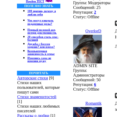
Пройти ТЕСТ
Группа: Модераторы
ПОЛЕЗНО ЗНАТЬ
Сообщений:
25
100 причин, почему я
Репутация:
2
люблю тебя
Статус:
Offline
Что могут означать
подаренные розы?
Первый половой акт,
OverlorD
Д
потеря девственности.
Н
20 способов стать секс-
богиней
Дружба с боссом
Л
хорошо? или плохо?
Компьютерная
зависимость в семье
Изменись сама не
изменяя мужу
ADMIN SITE
Группа:
ПОЧИТАТЬ
Администраторы
Авторские стихи
[9]
Сообщений:
50
Стихи наших
Репутация:
6
пользователей, которые
Статус:
Offline
пишут сами
Стихи знаменитостей
[1]
Romantik
Д
Стихи наших любимых
з
писателей
Рассказы о любви
[1]