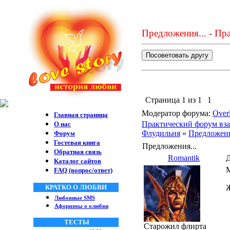
Предложения... - Пр
Страница
1
из
1
1
Модератор форума:
Over
Главная страница
Практический форум вза
О нас
Флудильня
»
Предложени
Форум
Гостевая книга
Предложения...
Обратная связь
Romantik
Д
Каталог сайтов
М
FAQ (вопрос/ответ)
КРАТКО О ЛЮБВИ
Ж
Любовные SMS
Афоризмы о олюбви
ТЕСТЫ
Старожил флирта