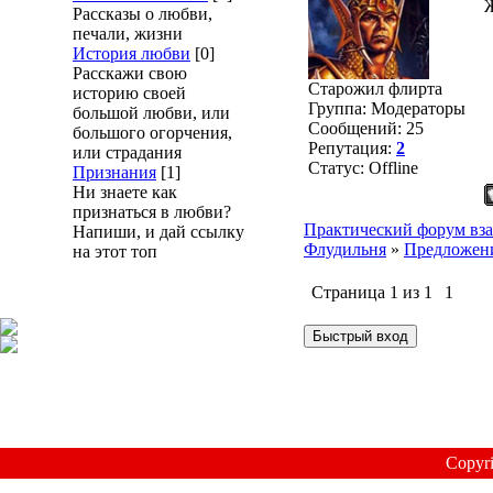
Ж
Рассказы о любви,
печали, жизни
История любви
[0]
Расскажи свою
Старожил флирта
историю своей
Группа: Модераторы
большой любви, или
Сообщений:
25
большого огорчения,
Репутация:
2
или страдания
Статус:
Offline
Признания
[1]
Ни знаете как
признаться в любви?
Практический форум вза
Напиши, и дай ссылку
Флудильня
»
Предложени
на этот топ
Страница
1
из
1
1
Copyr