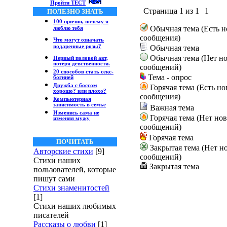
Пройти ТЕСТ
Страница
1
из
1
1
ПОЛЕЗНО ЗНАТЬ
100 причин, почему я
Обычная тема (Есть 
люблю тебя
сообщения)
Что могут означать
подаренные розы?
Обычная тема
Обычная тема (Нет н
Первый половой акт,
потеря девственности.
сообщений)
20 способов стать секс-
Тема - опрос
богиней
Дружба с боссом
Горячая тема (Есть н
хорошо? или плохо?
сообщения)
Компьютерная
зависимость в семье
Важная тема
Изменись сама не
Горячая тема (Нет но
изменяя мужу
сообщений)
Горячая тема
ПОЧИТАТЬ
Закрытая тема (Нет н
Авторские стихи
[9]
сообщений)
Стихи наших
Закрытая тема
пользователей, которые
пишут сами
Стихи знаменитостей
[1]
Стихи наших любимых
писателей
Рассказы о любви
[1]