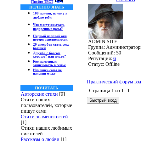
Пройти ТЕСТ
ПОЛЕЗНО ЗНАТЬ
100 причин, почему я
люблю тебя
Что могут означать
подаренные розы?
Первый половой акт,
потеря девственности.
ADMIN SITE
20 способов стать секс-
Группа: Администрато
богиней
Сообщений:
50
Дружба с боссом
хорошо? или плохо?
Репутация:
6
Компьютерная
Статус:
Offline
зависимость в семье
Изменись сама не
изменяя мужу
Практический форум вза
ПОЧИТАТЬ
Страница
1
из
1
1
Авторские стихи
[9]
Стихи наших
пользователей, которые
пишут сами
Стихи знаменитостей
[1]
Стихи наших любимых
писателей
Рассказы о любви
[1]