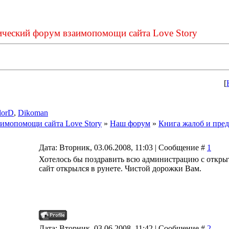
ический форум взаимопомощи сайта Love Story
[
lorD
,
Dikoman
имопомощи сайта Love Story
»
Наш форум
»
Книга жалоб и пре
Дата: Вторник, 03.06.2008, 11:03 | Сообщение #
1
Хотелось бы поздравить всю администрацию с открыт
сайт открылся в рунете. Чистой дорожки Вам.
Дата: Вторник, 03.06.2008, 11:42 | Сообщение #
2