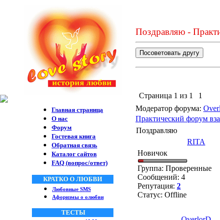
Поздравляю - Практ
Страница
1
из
1
1
Модератор форума:
Over
Главная страница
Практический форум вза
О нас
Форум
Поздравляю
Гостевая книга
RITA
Обратная связь
Новичок
Каталог сайтов
FAQ (вопрос/ответ)
Группа: Проверенные
Сообщений:
4
КРАТКО О ЛЮБВИ
Репутация:
2
Любовные SMS
Статус:
Offline
Афоризмы о олюбви
ТЕСТЫ
OverlorD