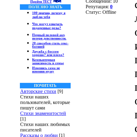
Сообщений:
10
Пройти ТЕСТ
Репутация:
0
ПОЛЕЗНО ЗНАТЬ
Статус:
Offline
100 причин, почему я
люблю тебя
Что могут означать
подаренные розы?
Первый половой акт,
потеря девственности.
20 способов стать секс-
богиней
Дружба с боссом
хорошо? или плохо?
Компьютерная
зависимость в семье
Изменись сама не
изменяя мужу
ПОЧИТАТЬ
Авторские стихи
[9]
Стихи наших
пользователей, которые
пишут сами
Стихи знаменитостей
[1]
Стихи наших любимых
писателей
Рассказы о любви
[1]