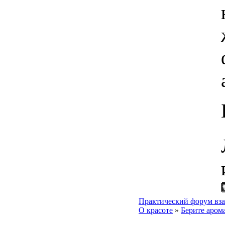
Практический форум вза
О красоте
»
Берите аром