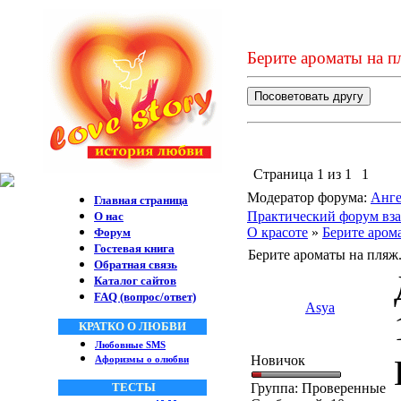
Берите ароматы на п
Страница
1
из
1
1
Модератор форума:
Анге
Главная страница
Практический форум вза
О нас
О красоте
»
Берите аром
Форум
Гостевая книга
Берите ароматы на пляж
Обратная связь
Каталог сайтов
FAQ (вопрос/ответ)
Asya
КРАТКО О ЛЮБВИ
Любовные SMS
Новичок
Афоризмы о олюбви
ТЕСТЫ
Группа: Проверенные