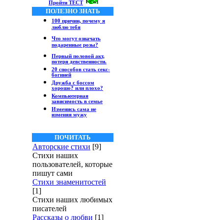
Пройти ТЕСТ
ПОЛЕЗНО ЗНАТЬ
100 причин, почему я
люблю тебя
Что могут означать
подаренные розы?
Первый половой акт,
потеря девственности.
20 способов стать секс-
богиней
Дружба с боссом
хорошо? или плохо?
Компьютерная
зависимость в семье
Изменись сама не
изменяя мужу
ПОЧИТАТЬ
Авторские стихи
[9]
Стихи наших
пользователей, которые
пишут сами
Стихи знаменитостей
[1]
Стихи наших любимых
писателей
Рассказы о любви
[1]