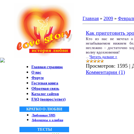
Главная
»
2009
»
Феврал
Как приготовить эр
Кто из нас не мечтал о
незабываемом нижнем бел
несложно – достаточно хо
волну вдохновения!
...
Читать дальше »
Просмотров:
1595
|
Главная страница
Комментарии (1)
О нас
Форум
Гостевая книга
Обратная связь
Каталог сайтов
FAQ (вопрос/ответ)
КРАТКО О ЛЮБВИ
Любовные SMS
Афоризмы о олюбви
ТЕСТЫ