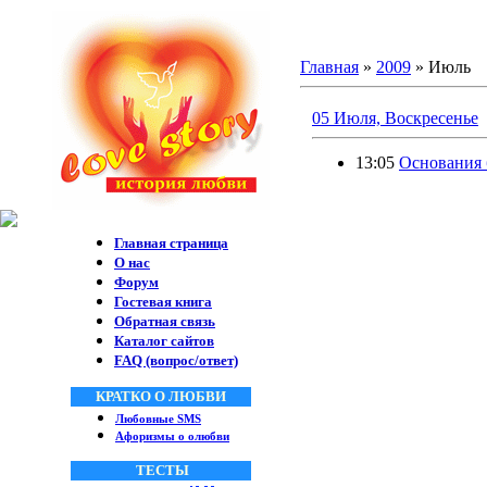
Главная
»
2009
»
Июль
05 Июля, Воскресенье
13:05
Основания 
Главная страница
О нас
Форум
Гостевая книга
Обратная связь
Каталог сайтов
FAQ (вопрос/ответ)
КРАТКО О ЛЮБВИ
Любовные SMS
Афоризмы о олюбви
ТЕСТЫ