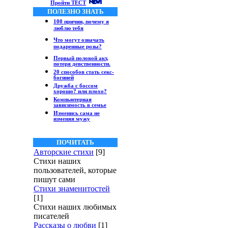
Пройти ТЕСТ
ПОЛЕЗНО ЗНАТЬ
100 причин, почему я
люблю тебя
Что могут означать
подаренные розы?
Первый половой акт,
потеря девственности.
20 способов стать секс-
богиней
Дружба с боссом
хорошо? или плохо?
Компьютерная
зависимость в семье
Изменись сама не
изменяя мужу
ПОЧИТАТЬ
Авторские стихи
[9]
Стихи наших
пользователей, которые
пишут сами
Стихи знаменитостей
[1]
Стихи наших любимых
писателей
Рассказы о любви
[1]