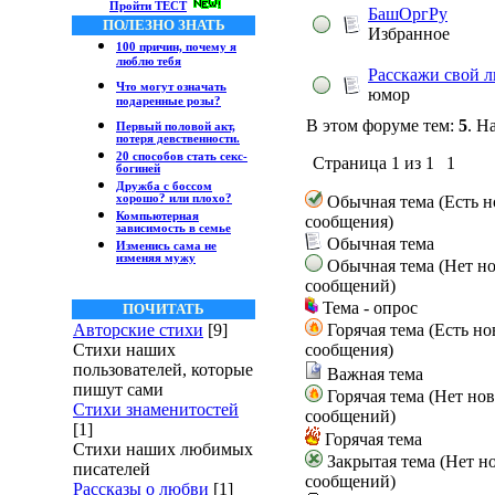
Пройти ТЕСТ
БашОргРу
ПОЛЕЗНО ЗНАТЬ
Избранное
100 причин, почему я
люблю тебя
Расскажи свой 
Что могут означать
юмор
подаренные розы?
В этом форуме тем:
5
. Н
Первый половой акт,
потеря девственности.
20 способов стать секс-
Страница
1
из
1
1
богиней
Дружба с боссом
хорошо? или плохо?
Обычная тема (Есть 
Компьютерная
сообщения)
зависимость в семье
Обычная тема
Изменись сама не
изменяя мужу
Обычная тема (Нет н
сообщений)
Тема - опрос
ПОЧИТАТЬ
Авторские стихи
[9]
Горячая тема (Есть н
Стихи наших
сообщения)
пользователей, которые
Важная тема
пишут сами
Горячая тема (Нет но
Стихи знаменитостей
сообщений)
[1]
Горячая тема
Стихи наших любимых
Закрытая тема (Нет н
писателей
сообщений)
Рассказы о любви
[1]