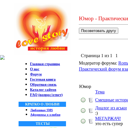
Юмор - Практически
Страница
1
из
1
1
Модератор форума:
Roma
Главная страница
Практический форум вза
О нас
Форум
Гостевая книга
Обратная связь
Юмор
Каталог сайтов
Тема
FAQ (вопрос/ответ)
Смешные истор
КРАТКО О ЛЮБВИ
Диалог из аськи
Любовные SMS
:)
Афоризмы о олюбви
МЕГАРЖАЧ!
это есть супер
ТЕСТЫ