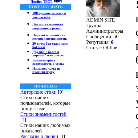
Пройти ТЕСТ
ПОЛЕЗНО ЗНАТЬ
100 причин, почему я
люблю тебя
ADMIN SITE
Что могут означать
Группа:
подаренные розы?
Администраторы
Первый половой акт,
Сообщений:
50
потеря девственности.
Репутация:
6
20 способов стать секс-
Статус:
Offline
богиней
Дружба с боссом
хорошо? или плохо?
Компьютерная
зависимость в семье
Изменись сама не
изменяя мужу
ПОЧИТАТЬ
Авторские стихи
[9]
Стихи наших
пользователей, которые
пишут сами
Стихи знаменитостей
[1]
Стихи наших любимых
писателей
Рассказы о любви
[1]