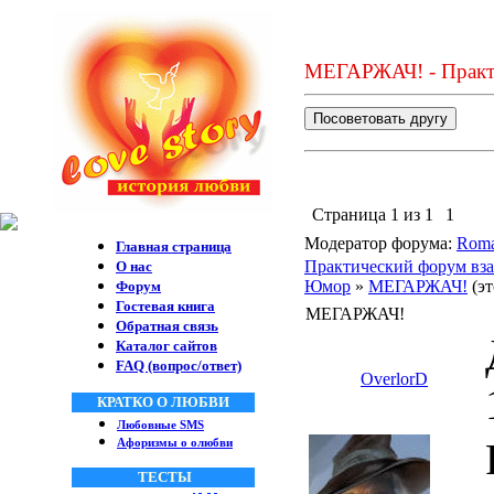
МЕГАРЖАЧ! - Практи
Страница
1
из
1
1
Модератор форума:
Roma
Главная страница
Практический форум вза
О нас
Юмор
»
МЕГАРЖАЧ!
(э
Форум
Гостевая книга
МЕГАРЖАЧ!
Обратная связь
Каталог сайтов
FAQ (вопрос/ответ)
OverlorD
КРАТКО О ЛЮБВИ
Любовные SMS
Афоризмы о олюбви
ТЕСТЫ