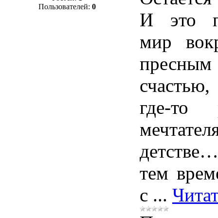
Пользователей:
0
И это п
мир вок
пресным 
счастью,
где-то
мечтателя
детстве…
тем врем
с
...
Читат