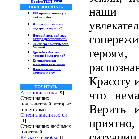
Пройти ТЕСТ
ПОЛЕЗНО ЗНАТЬ
наши 
100 причин, почему я
люблю тебя
увлекат
Что могут означать
подаренные розы?
сопереж
Первый половой акт,
потеря девственности.
20 способов стать секс-
богиней
героя
Дружба с боссом
хорошо? или плохо?
Компьютерная
распозна
зависимость в семье
Изменись сама не
изменяя мужу
Красоту и
ПОЧИТАТЬ
что нема
Авторские стихи
[9]
Стихи наших
пользователей, которые
Верить и
пишут сами
Стихи знаменитостей
приятно,
[1]
Стихи наших любимых
писателей
ситуац
Рассказы о любви
[1]