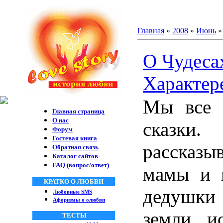
Главная
»
2008
»
Июнь
»
О Чудеса
Характер
Мы все 
Главная страница
О нас
сказки
Форум
Гостевая книга
рассказы
Обратная связь
Каталог сайтов
FAQ (вопрос/ответ)
мамы и 
КРАТКО О ЛЮБВИ
дедушки 
Любовные SMS
Афоризмы о олюбви
земли, и
ТЕСТЫ