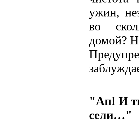
ужин, не
во ско
домой? Н
Преду
заблужда
"Ап! И т
сели…"