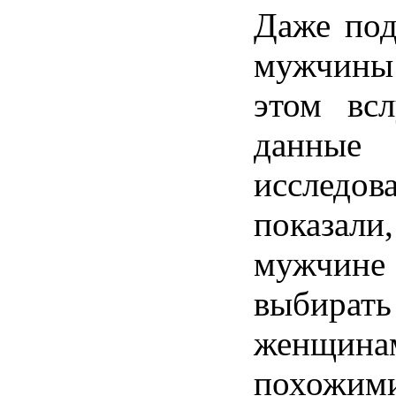
Даже под
мужчины 
этом всл
данны
исследо
показа
мужчи
выбира
женщи
похожими