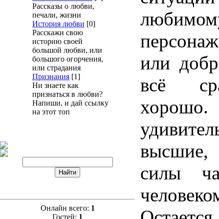
Рассказы о любви,
любимо
печали, жизни
История любви
[0]
Расскажи свою
персона
историю своей
большой любви, или
или добр
большого огорчения,
или страдания
Признания
[1]
всё ср
Ни знаете как
признаться в любви?
хоро
Напиши, и дай ссылку
на этот топ
удивител
высшие,
силы ча
человеко
Онлайн всего:
1
Остается
Гостей:
1