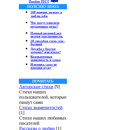
Пройти ТЕСТ
ПОЛЕЗНО ЗНАТЬ
100 причин, почему я
люблю тебя
Что могут означать
подаренные розы?
Первый половой акт,
потеря девственности.
20 способов стать секс-
богиней
Дружба с боссом
хорошо? или плохо?
Компьютерная
зависимость в семье
Изменись сама не
изменяя мужу
ПОЧИТАТЬ
Авторские стихи
[9]
Стихи наших
пользователей, которые
пишут сами
Стихи знаменитостей
[1]
Стихи наших любимых
писателей
Рассказы о любви
[1]