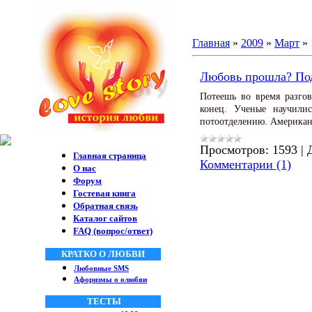
Главная
»
2009
»
Март
»
Любовь прошла? Под
Потеешь во время разго
конец. Ученые научилис
потоотделению. Американ
Просмотров:
1593
|
Главная страница
Комментарии (1)
О нас
Форум
Гостевая книга
Обратная связь
Каталог сайтов
FAQ (вопрос/ответ)
КРАТКО О ЛЮБВИ
Любовные SMS
Афоризмы о олюбви
ТЕСТЫ